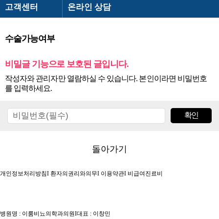
- 전립선비대증
고객센터
온라인 상담
· 전립선염
이룸비뇨기과
온라인 상담
- 약물치료
수술가능여부
전립선
카카오톡 상담
- 약물+수액치료
비밀글 기능으로 보호된 글입니다.
남성수술
온라인 예약
- 물리치료(케어웨이브)
작성자와 관리자만 열람하실 수 있습니다. 본인이라면 비밀번호
· 원데이 전립선암 검진
발기부전
검사결과 문의
를 입력하세요.
- 전립선암 원인과 증상
고객센터
공지&보도자료
- 전립선암 진단
의무기록 사본발급 안내
- 전립선암 치료
빠른상담
돌아가기
＋ 남성수술
· 하이앤드 남성수술
개인정보처리방침
I
환자의권리와의무
I
이용약관
I
비급여진료비
－ 남성수술
＋ 발기부전
· 확대클리닉
· 이룸 하이앤드 발기부전
－ 발기부전
＋ 고객센터
－ 고객센터
· 복합수술
BEST
· 비수술 치료요법
병원명 : 이룸비뇨의학과의원
I
대표 : 이창민
· 온라인 상담