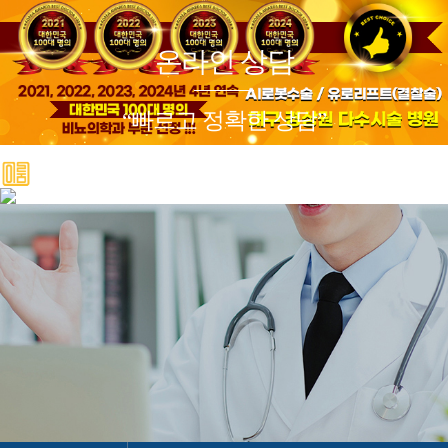
온라인 상담
로그인
회원가입
“빠르고 정확한 상담”
＋ 이룸비뇨기과
· 이룸비뇨기과 스토리
－ 이룸비뇨기과
＋ 전립선
－ 전립선
· 의료진소개
· 하이앤드 전립선수술
· 의료장비
· 전립선비대증 수술
· 진료시간/오시는길
-
AI로봇 전립선수술
NEW
· 둘러보기
- 프로게이터(결찰술)
BEST
- 유로리프트(결찰술)
BEST
- 플라즈마 기화술
- 경요도전립선절제술