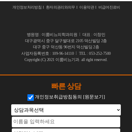
- 전립선비대증
개인정보처리방침
I
환자의권리와의무
I
이용약관
I
비급여진료비
· 전립선염
- 약물치료
- 약물+수액치료
I
병원명 : 이룸비뇨의학과의원
대표 : 이창민
대구광역시 중구 달구벌대로 2105 덕산빌딩 2층
- 물리치료(케어웨이브)
대구 중구 덕산동 96번지 덕산빌딩 2층
· 원데이 전립선암 검진
I
사업자등록번호 : 109-96-14110
TEL : 053-252-7500
Copyright (C) 2021 이룸비뇨기과. all right reserved.
- 전립선암 원인과 증상
- 전립선암 진단
- 전립선암 치료
빠른 상담
＋ 남성수술
개인정보취급방침동의
[원문보기]
· 하이앤드 남성수술
－ 남성수술
＋ 발기부전
· 확대클리닉
· 이룸 하이앤드 발기부전
－ 발기부전
＋ 고객센터
－ 고객센터
· 복합수술
BEST
· 비수술 치료요법
· 온라인 상담