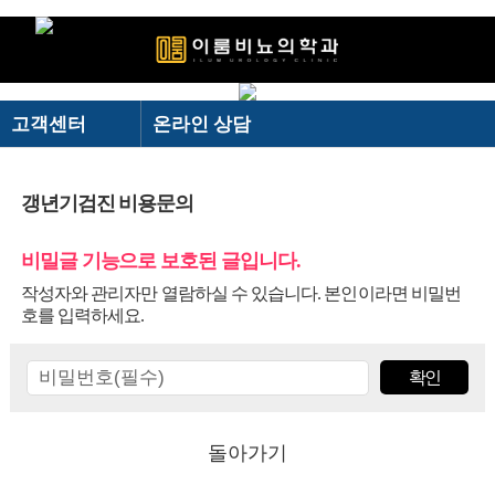
로그인
회원가입
고객센터
온라인 상담
＋ 이룸비뇨기과
이룸비뇨기과
온라인 상담
· 이룸비뇨기과 스토리
－ 이룸비뇨기과
＋ 전립선
－ 전립선
갱년기검진 비용문의
전립선
카카오톡 상담
· 의료진소개
· 하이앤드 전립선수술
비밀글 기능으로 보호된 글입니다.
남성수술
온라인 예약
· 의료장비
· 전립선비대증 수술
작성자와 관리자만 열람하실 수 있습니다. 본인이라면 비밀번
· 진료시간/오시는길
발기부전
검사결과 문의
-
AI로봇 전립선수술
NEW
호를 입력하세요.
· 둘러보기
고객센터
공지&보도자료
- 프로게이터(결찰술)
BEST
- 유로리프트(결찰술)
BEST
의무기록 사본발급 안내
- 플라즈마 기화술
빠른상담
돌아가기
- 경요도전립선절제술