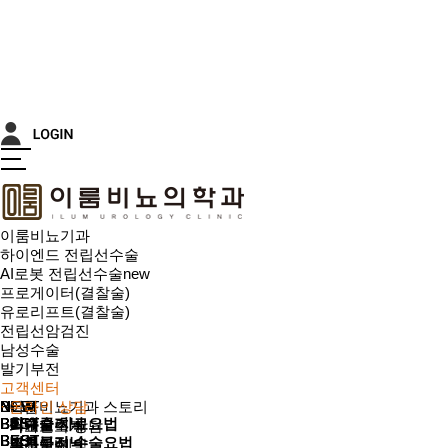
이룸비뇨기과
하이엔드 전립선수술
AI로봇 전립선수술
new
프로게이터(결찰술)
유로리프트(결찰술)
전립선암검진
남성수술
발기부전
고객센터
· 이룸비뇨기과 스토리
NEW
NEW
NEW
NEW
NEW
BEST
BEST
· 온라인 상담
BEST
BEST
BEST
BEST
BEST
· 확대클리닉
· 비수술 치료요법
· 의료진소개
· 카카오톡 상담
BEST
BEST
BEST
BEST
BEST
· 조루클리닉
· 발기부전 수술요법
· 의료장비
· 온라인 예약