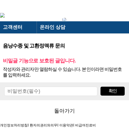
온라인 상담
로그인
회원가입
고객센터
온라인 상담
“빠르고 정확한 상담”
＋ 이룸비뇨기과
이룸비뇨기과
온라인 상담
· 이룸비뇨기과 스토리
음낭수종 및 고환정맥류 문의
－ 이룸비뇨기과
＋ 전립선
－ 전립선
전립선
카카오톡 상담
· 의료진소개
· 하이앤드 전립선수술
비밀글 기능으로 보호된 글입니다.
남성수술
온라인 예약
· 의료장비
· 전립선비대증 수술
작성자와 관리자만 열람하실 수 있습니다. 본인이라면 비밀번호
· 진료시간/오시는길
발기부전
검사결과 문의
를 입력하세요.
-
AI로봇 전립선수술
NEW
· 둘러보기
고객센터
공지&보도자료
- 프로게이터(결찰술)
BEST
- 유로리프트(결찰술)
BEST
의무기록 사본발급 안내
- 플라즈마 기화술
빠른상담
돌아가기
- 경요도전립선절제술
개인정보처리방침
I
환자의권리와의무
I
이용약관
I
비급여진료비
- 전립선비대증