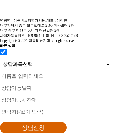
· 전립선염
- 약물치료
병원명 : 이룸비뇨의학과의원
I
대표 : 이창민
대구광역시 중구 달구벌대로 2105 덕산빌딩 2층
- 약물+수액치료
대구 중구 덕산동 96번지 덕산빌딩 2층
사업자등록번호 : 109-96-14110
I
TEL : 053-252-7500
- 물리치료(케어웨이브)
Copyright (C) 2021 이룸비뇨기과. all right reserved.
빠른 상담
· 원데이 전립선암 검진
개인정보취급방침동의
[원문보기]
- 전립선암 원인과 증상
- 전립선암 진단
- 전립선암 치료
＋ 남성수술
· 하이앤드 남성수술
－ 남성수술
＋ 발기부전
· 확대클리닉
· 이룸 하이앤드 발기부전
－ 발기부전
＋ 고객센터
－ 고객센터
· 복합수술
BEST
· 비수술 치료요법
· 온라인 상담
· 귀두확대