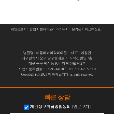
· 귀두확대
· 레노바
BEST
· 카카오톡 상담
· 음경확대
· 이디천(ED-1000)
· 온라인 예약
· 조루클리닉
· 케어웨이브
· 검사결과 문의
· PRF조루치료
개인정보처리방침
I
환자의권리와의무
I
이용약관
I
비급여진료비
· 음경혈류 증가 치료
· 공지&보도자료
· 귀두 미세신경차단술
· 발기부전 수술요법
· 의무기록 사본발급 안내
· 음경 미세신경차단술
· 팽창형 발기부전 수술
· 빠른상담
I
병원명 : 이룸비뇨의학과의원
대표 : 이창민
· 소대 절제술
· 굴곡형 발기부전 수술
대구광역시 중구 달구벌대로 2105 덕산빌딩 2층
· 음경신경둔감술
대구 중구 덕산동 96번지 덕산빌딩 2층
I
사업자등록번호 : 109-96-14110
TEL : 053-252-7500
· 길이연장클리닉
Copyright (C) 2021 이룸비뇨기과. all right reserved.
· 최소절개 고정술
· 음낭갈퀴성형술
빠른 상담
· V_Y피부성형술
개인정보취급방침동의
[원문보기]
· 치골지방흡입술