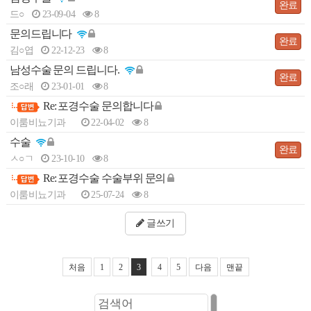
- 전립선비대증
완료
드○
23-09-04
8
· 전립선염
문의드립니다
완료
김○엽
22-12-23
8
- 약물치료
남성수술 문의 드립니다.
- 약물+수액치료
완료
조○래
23-01-01
8
- 물리치료(케어웨이브)
Re: 포경수술 문의합니다
-
이룸비뇨기과
22-04-02
8
· 원데이 전립선암 검진
수술
- 전립선암 원인과 증상
완료
ㅅ○ㄱ
23-10-10
8
- 전립선암 진단
Re: 포경수술 수술부위 문의
-
- 전립선암 치료
이룸비뇨기과
25-07-24
8
＋ 남성수술
글쓰기
· 하이앤드 남성수술
－ 남성수술
＋ 발기부전
처음
1
2
3
4
5
다음
맨끝
· 확대클리닉
· 이룸 하이앤드 발기부전
－ 발기부전
＋ 고객센터
－ 고객센터
· 복합수술
BEST
· 비수술 치료요법
· 온라인 상담