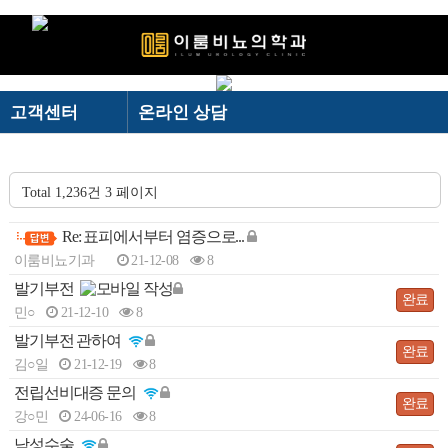
로그인
회원가입
고객센터
온라인 상담
온라인 상담
＋ 이룸비뇨기과
이룸비뇨기과
온라인 상담
· 이룸비뇨기과 스토리
－ 이룸비뇨기과
＋ 전립선
－ 전립선
“빠르고 정확한 상담”
Total 1,236건
3 페이지
전립선
카카오톡 상담
· 의료진소개
· 하이앤드 전립선수술
남성수술
온라인 예약
Re: 표피에서부터 염증으로...
· 의료장비
· 전립선비대증 수술
-
이룸비뇨기과
21-12-08
8
· 진료시간/오시는길
발기부전
검사결과 문의
-
AI로봇 전립선수술
NEW
발기부전
완료
· 둘러보기
민○
21-12-10
8
고객센터
공지&보도자료
- 프로게이터(결찰술)
BEST
발기부전 관하여
완료
- 유로리프트(결찰술)
BEST
의무기록 사본발급 안내
김○일
21-12-19
8
- 플라즈마 기화술
전립선비대증 문의
빠른상담
완료
강○민
24-06-16
8
- 경요도전립선절제술
남성수술