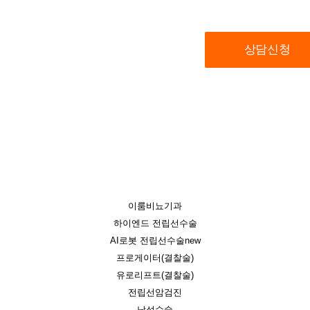
이룸비뇨기과
하이엔드 전립선수술
AI로봇 전립선수술
new
프로게이터(결찰술)
유로리프트(결찰술)
전립선암검진
남성수술