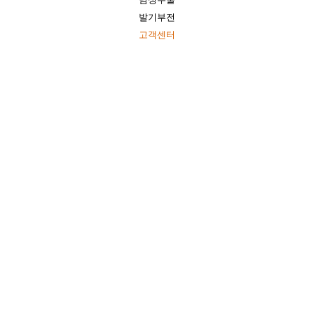
발기부전
고객센터
온라인 상담
“빠르고 정확한 상담”