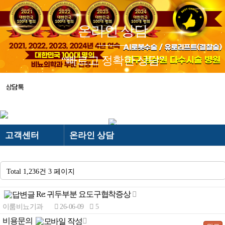
온라인 상담
로그인
회원가입
“빠르고 정확한 상담”
＋ 이룸비뇨기과
· 이룸비뇨기과 스토리
－ 이룸비뇨기과
＋ 전립선
－ 전립선
· 의료진소개
· 하이앤드 전립선수술
· 의료장비
· 전립선비대증 수술
· 진료시간/오시는길
고객센터
온라인 상담
-
AI로봇 전립선수술
NEW
· 둘러보기
- 프로게이터(결찰술)
BEST
이룸비뇨기과
온라인 상담
- 유로리프트(결찰술)
BEST
Total 1,236건
3 페이지
전립선
카카오톡 상담
- 플라즈마 기화술
Re: 귀두부분 요도구협착증상
남성수술
온라인 예약
-
- 경요도전립선절제술
이룸비뇨기과
26-06-09
5
발기부전
검사결과 문의
비용문의
- 전립선비대증