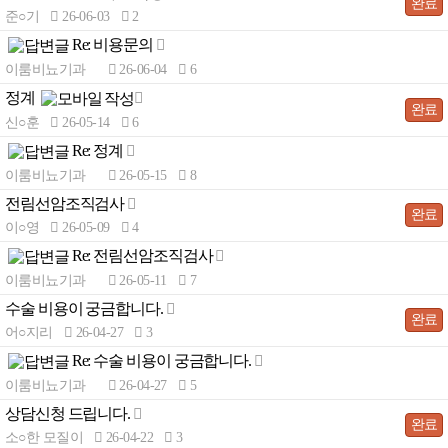
완료
준○기
26-06-03
2
고객센터
공지&보도자료
· 전립선염
Re: 비용문의
-
- 약물치료
의무기록 사본발급 안내
이룸비뇨기과
26-06-04
6
- 약물+수액치료
정계
빠른상담
완료
신○훈
26-05-14
6
- 물리치료(케어웨이브)
Re: 정계
· 원데이 전립선암 검진
-
이룸비뇨기과
26-05-15
8
- 전립선암 원인과 증상
전림선암조직검사
완료
이○영
26-05-09
4
- 전립선암 진단
Re: 전림선암조직검사
- 전립선암 치료
-
이룸비뇨기과
26-05-11
7
＋ 남성수술
수술 비용이 궁금합니다.
완료
어○지리
26-04-27
3
· 하이앤드 남성수술
－ 남성수술
＋ 발기부전
Re: 수술 비용이 궁금합니다.
-
· 확대클리닉
· 이룸 하이앤드 발기부전
이룸비뇨기과
26-04-27
5
－ 발기부전
＋ 고객센터
－ 고객센터
· 복합수술
BEST
상담신청 드립니다.
· 비수술 치료요법
완료
· 온라인 상담
소○한 모질이
26-04-22
3
· 귀두확대