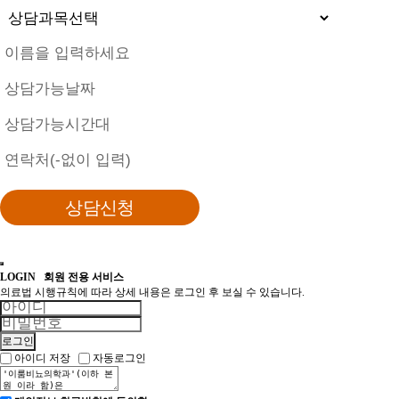
· 전립선염
- 약물치료
- 약물+수액치료
- 물리치료(케어웨이브)
· 원데이 전립선암 검진
- 전립선암 원인과 증상
- 전립선암 진단
- 전립선암 치료
＋ 남성수술
LOGIN
회원 전용 서비스
의료법 시행규칙에 따라 상세 내용은 로그인 후 보실 수 있습니다.
· 하이앤드 남성수술
－ 남성수술
＋ 발기부전
· 확대클리닉
· 이룸 하이앤드 발기부전
－ 발기부전
＋ 고객센터
아이디 저장
자동로그인
· 복합수술
BEST
· 비수술 치료요법
· 온라인 상담
－ 고객센터
· 귀두확대