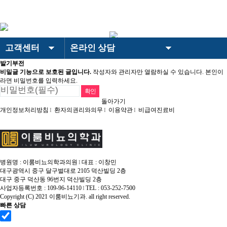
로그인
회원가입
고객센터
온라인 상담
＋ 이룸비뇨기과
발기부전
이룸비뇨기과
온라인 상담
비밀글 기능으로 보호된 글입니다.
작성자와 관리자만 열람하실 수 있습니다. 본인이
· 이룸비뇨기과 스토리
－ 이룸비뇨기과
라면 비밀번호를 입력하세요.
＋ 전립선
－ 전립선
전립선
카카오톡 상담
· 의료진소개
· 하이앤드 전립선수술
돌아가기
개인정보처리방침
남성수술
환자의권리와의무
온라인 예약
이용약관
비급여진료비
I
I
I
· 의료장비
· 전립선비대증 수술
· 진료시간/오시는길
발기부전
검사결과 문의
-
AI로봇 전립선수술
NEW
· 둘러보기
고객센터
공지&보도자료
- 프로게이터(결찰술)
BEST
병원명 : 이룸비뇨의학과의원
대표 : 이창민
I
대구광역시 중구 달구벌대로 2105 덕산빌딩 2층
- 유로리프트(결찰술)
BEST
의무기록 사본발급 안내
대구 중구 덕산동 96번지 덕산빌딩 2층
사업자등록번호 : 109-96-14110
TEL : 053-252-7500
- 플라즈마 기화술
I
빠른상담
Copyright (C) 2021 이룸비뇨기과. all right reserved.
빠른 상담
- 경요도전립선절제술
개인정보취급방침동의
[원문보기]
- 전립선비대증