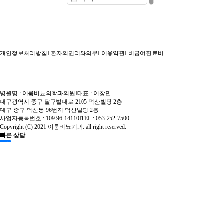
· 레노바
BEST
· 카카오톡 상담
· 음경확대
· 이디천(ED-1000)
· 온라인 예약
· 조루클리닉
· 케어웨이브
· 검사결과 문의
· PRF조루치료
· 음경혈류 증가 치료
개인정보처리방침
I
환자의권리와의무
I
이용약관
I
비급여진료비
· 공지&보도자료
· 귀두 미세신경차단술
· 발기부전 수술요법
· 의무기록 사본발급 안내
· 음경 미세신경차단술
· 팽창형 발기부전 수술
· 빠른상담
병원명 : 이룸비뇨의학과의원
I
대표 : 이창민
· 소대 절제술
대구광역시 중구 달구벌대로 2105 덕산빌딩 2층
· 굴곡형 발기부전 수술
대구 중구 덕산동 96번지 덕산빌딩 2층
· 음경신경둔감술
사업자등록번호 : 109-96-14110
I
TEL : 053-252-7500
Copyright (C) 2021 이룸비뇨기과. all right reserved.
· 길이연장클리닉
빠른 상담
개인정보취급방침동의
[원문보기]
· 최소절개 고정술
· 음낭갈퀴성형술
· V_Y피부성형술
· 치골지방흡입술