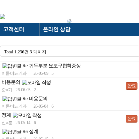
온라인 상담
로그인
회원가입
고객센터
온라인 상담
“빠르고 정확한 상담”
＋ 이룸비뇨기과
이룸비뇨기과
온라인 상담
· 이룸비뇨기과 스토리
－ 이룸비뇨기과
＋ 전립선
－ 전립선
Total 1,236건
3 페이지
전립선
카카오톡 상담
· 의료진소개
· 하이앤드 전립선수술
Re: 귀두부분 요도구협착증상
남성수술
온라인 예약
· 의료장비
-
· 전립선비대증 수술
이룸비뇨기과
26-06-09
5
· 진료시간/오시는길
발기부전
검사결과 문의
비용문의
-
AI로봇 전립선수술
NEW
완료
준○기
26-06-03
2
· 둘러보기
고객센터
공지&보도자료
- 프로게이터(결찰술)
BEST
Re: 비용문의
-
- 유로리프트(결찰술)
BEST
의무기록 사본발급 안내
이룸비뇨기과
26-06-04
6
정계
- 플라즈마 기화술
빠른상담
완료
신○훈
26-05-14
6
- 경요도전립선절제술
Re: 정계
-
- 전립선비대증