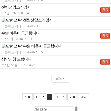
이룸비뇨기과
26-05-15
8
· 전립선염
전림선암조직검사
완료
이○영
26-05-09
4
- 약물치료
Re: 전림선암조직검사
-
- 약물+수액치료
이룸비뇨기과
26-05-11
7
- 물리치료(케어웨이브)
수술 비용이 궁금합니다.
완료
어○지리
26-04-27
3
· 원데이 전립선암 검진
Re: 수술 비용이 궁금합니다.
- 전립선암 원인과 증상
-
이룸비뇨기과
26-04-27
5
- 전립선암 진단
상담신청 드립니다.
완료
소○한 모질이
26-04-22
3
- 전립선암 치료
＋ 남성수술
글쓰기
· 하이앤드 남성수술
－ 남성수술
＋ 발기부전
· 확대클리닉
· 이룸 하이앤드 발기부전
－ 발기부전
＋ 고객센터
－ 고객센터
처음
1
2
3
4
5
다음
맨끝
· 복합수술
BEST
· 비수술 치료요법
· 온라인 상담
· 귀두확대